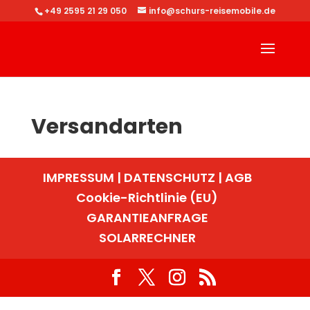
+49 2595 21 29 050
info@schurs-reisemobile.de
Versandarten
IMPRESSUM | DATENSCHUTZ | AGB
Cookie-Richtlinie (EU)
GARANTIEANFRAGE
SOLARRECHNER